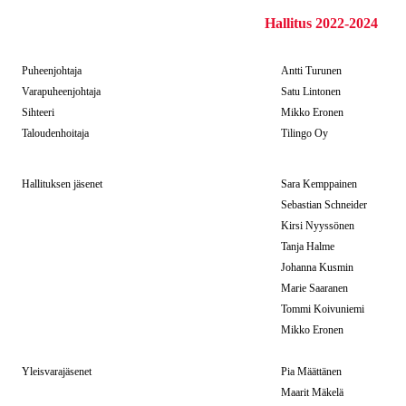
Hallitus 2022-2024
Puheenjohtaja
Antti Turunen
Varapuheenjohtaja
Satu Lintonen
Sihteeri
Mikko Eronen
Taloudenhoitaja
Tilingo Oy
Hallituksen jäsenet
Sara Kemppainen
Sebastian Schneider
Kirsi Nyyssönen
Tanja Halme
Johanna Kusmin
Marie Saaranen
Tommi Koivuniemi
Mikko Eronen
Yleisvarajäsenet
Pia Määttänen
Maarit Mäkelä