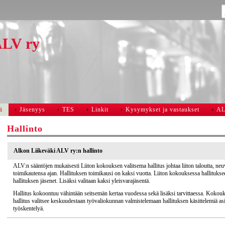
ALV ry
ä
Jäsenyys
TES
Linkit
Kysymykset ja vastaukset
A
Hallinto
Alkon Liikeväki ALV ry:n hallinto
ALV:n sääntöjen mukaisesti Liiton kokouksen valitsema hallitus johtaa liiton taloutta, neuv
toimikautensa ajan. Hallituksen toimikausi on kaksi vuotta. Liiton kokouksessa hallituksee
hallituksen jäsenet. Lisäksi valitaan kaksi yleisvarajäsentä.
Hallitus kokoontuu vähintään seitsemän kertaa vuodessa sekä lisäksi tarvittaessa. Kokou
hallitus valitsee keskuudestaan työvaliokunnan valmistelemaan hallituksen käsittelemiä a
työskentelyä.