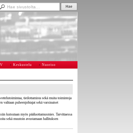
LV
Keskustelu
Nuoriso
ottelutoimintaa, tiedottamista sekä muita toimintoja
n valitaan puheenjohtajat sekä varsinaiset
ksiin kutsutaan myös pääluottamusmies. Tarvittaessa
sioita sekä muutoin avustamaan hallituksen