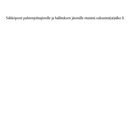
Sähköposti puheenjohtajistolle ja hallituksen jäsenille etunimi.sukunimi(at)alko.fi