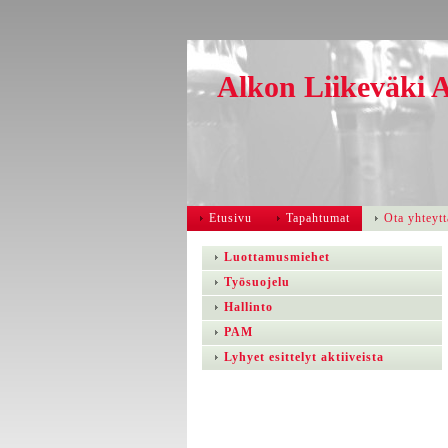
Alkon Liikeväki 
Etusivu
Tapahtumat
Ota yhteytt
Luottamusmiehet
Työsuojelu
Hallinto
PAM
Lyhyet esittelyt aktiiveista